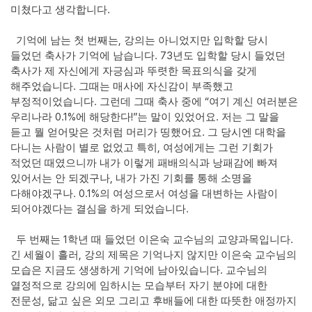
.
미쳤다고 생각합니다
,
기억에 남는 첫 번째는
강의는 아니었지만 입학할 당시
. 73
들었던 축사가 기억에 남습니다
년도 입학할 당시 들었던
축사가 제 자신에게 자긍심과 뚜렷한 목표의식을 갖게
.
해주었습니다
그때는 매사에 자신감이 부족했고
.
“
부정적이었습니다
그런데 그때 축사 중에
여기 계신 여러분은
0.1%
!”
.
우리나라
에 해당한다
는 말이 있었어요
저는 그 말을
.
듣고 뭘 얻어맞은 것처럼 머리가 띵했어요
그 당시엔 대학을
,
다니는 사람이 별로 없었고 특히
여성에게는 그런 기회가
적었던 때였으니까 내가 이렇게 패배의식과 낭패감에 빠져
,
있어서는 안 되겠구나
내가 가진 기회를 통해 소명을
. 0.1%
다해야겠구나
의 여성으로서 여성을 대변하는 사람이
.
되어야겠다는 결심을 하게 되었습니다
1
.
두 번째는
학년 때 들었던 이은숙 교수님의 교양과목입니다
,
긴 세월이 흘러
강의 제목은 기억나지 않지만 이은숙 교수님의
.
모습은 지금도 생생하게 기억에 남아있습니다
교수님의
열정적으로 강의에 임하시는 모습부터 자기 분야에 대한
,
전문성
닮고 싶은 외모 그리고 후배들에 대한 따뜻한 애정까지