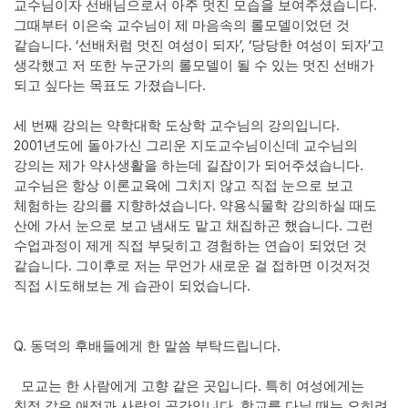
.
교수님이자 선배님으로서 아주 멋진 모습을 보여주셨습니다
그때부터 이은숙 교수님이 제 마음속의 롤모델이었던 것
. ‘
’, ‘
’
같습니다
선배처럼 멋진 여성이 되자
당당한 여성이 되자
고
생각했고 저 또한 누군가의 롤모델이 될 수 있는 멋진 선배가
.
되고 싶다는 목표도 가졌습니다
.
세 번째 강의는 약학대학 도상학 교수님의 강의입니다
2001
년도에 돌아가신 그리운 지도교수님이신데 교수님의
.
강의는 제가 약사생활을 하는데 길잡이가 되어주셨습니다
교수님은 항상 이론교육에 그치지 않고 직접 눈으로 보고
.
체험하는 강의를 지향하셨습니다
약용식물학 강의하실 때도
.
산에 가서 눈으로 보고
냄새도 맡고 채집하곤 했습니다
그런
수업과정이 제게 직접 부딪히고 경험하는 연습이 되었던 것
.
같습니다
그이후로 저는 무언가 새로운 걸 접하면 이것저것
.
직접 시도해보는 게 습관이 되었습니다
Q.
.
동덕의 후배들에게 한 말씀 부탁드립니다
.
모교는 한 사람에게 고향 같은 곳입니다
특히 여성에게는
.
친정 같은 애정과 사랑의 공간입니다
학교를 다닐 때는 오히려