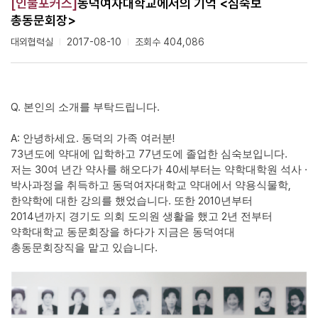
[인물포커스]
동덕여자대학교에서의 기억 <심숙보
총동문회장>
대외협력실
2017-08-10
조회수 404,086
Q.
.
본인의 소개를 부탁드립니다
A:
.
!
안녕하세요
동덕의 가족 여러분
73
77
.
년도에 약대에 입학하고
년도에 졸업한 심숙보입니다
30
40
·
저는
여 년간 약사를 해오다가
세부터는 약학대학원 석사
,
박사과정을 취득하고 동덕여자대학교 약대에서 약용식물학
.
2010
한약학에 대한 강의를 했었습니다
또한
년부터
2014
2
년까지 경기도 의회 도의원 생활을 했고
년 전부터
약학대학교 동문회장을 하다가 지금은 동덕여대
.
총동문회장직을 맡고 있습니다